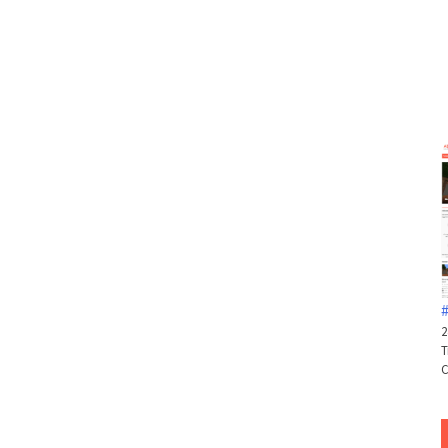
#
2
T
C