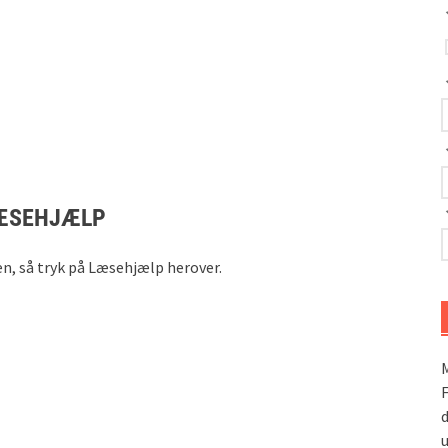
ÆSEHJÆLP
ien, så tryk på Læsehjælp herover.
M
F
d
u