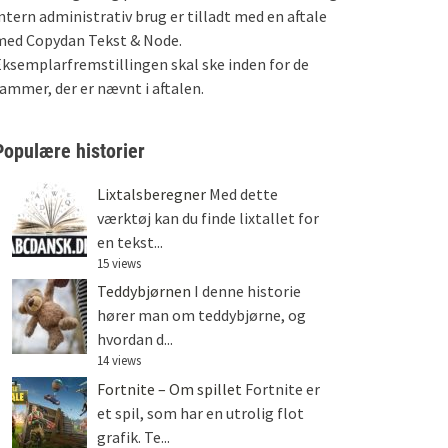
ntern administrativ brug er tilladt med en aftale
med Copydan Tekst & Node.
ksemplarfremstillingen skal ske inden for de
ammer, der er nævnt i aftalen.
Populære historier
Lixtalsberegner
Med dette
værktøj kan du finde lixtallet for
en tekst...
15 views
Teddybjørnen
I denne historie
hører man om teddybjørne, og
hvordan d...
14 views
Fortnite – Om spillet
Fortnite er
et spil, som har en utrolig flot
grafik. Te...