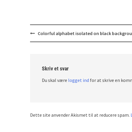
Post
Colorful alphabet isolated on black backgro
navigation
Skriv et svar
Du skal være
logget ind
for at skrive en kom
Dette site anvender Akismet til at reducere spam.