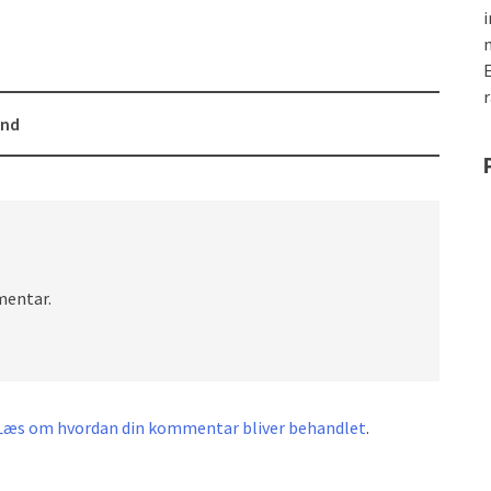
i
E
r
und
mentar.
Læs om hvordan din kommentar bliver behandlet
.