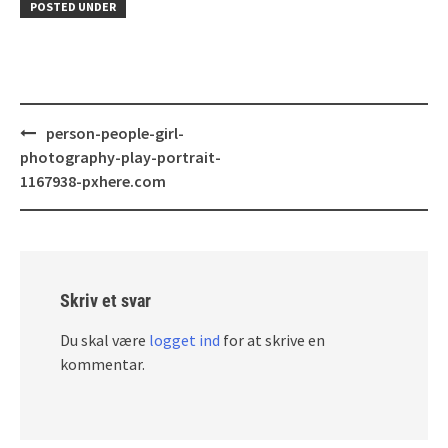
POSTED UNDER
Post
person-people-girl-
navigation
photography-play-portrait-
1167938-pxhere.com
Skriv et svar
Du skal være
logget ind
for at skrive en
kommentar.