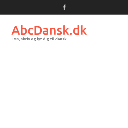
Skip
to
content
AbcDansk.dk
Læs, skriv og lyt dig til dansk