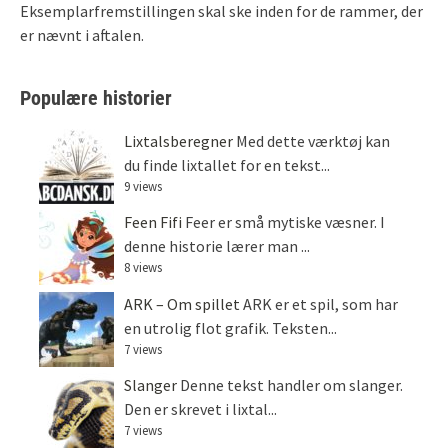
Eksemplarfremstillingen skal ske inden for de rammer, der
er nævnt i aftalen.
Populære historier
Lixtalsberegner
Med dette værktøj kan
du finde lixtallet for en tekst...
9 views
Feen Fifi
Feer er små mytiske væsner. I
denne historie lærer man ...
8 views
ARK – Om spillet
ARK er et spil, som har
en utrolig flot grafik. Teksten...
7 views
Slanger
Denne tekst handler om slanger.
Den er skrevet i lixtal...
7 views