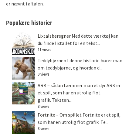
er nævnt i aftalen.
Populære historier
Lixtalsberegner
Med dette værktøj kan
du finde lixtallet for en tekst...
11 views
Teddybjørnen
I denne historie hører man
om teddybjørne, og hvordan d...
9 views
ARK – sådan tæmmer man et dyr
ARK er
et spil, som har en utrolig flot
grafik. Teksten...
8 views
Fortnite – Om spillet
Fortnite er et spil,
som har en utrolig flot grafik. Te...
8 views