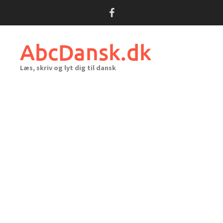
Skip
to
content
AbcDansk.dk
Læs, skriv og lyt dig til dansk