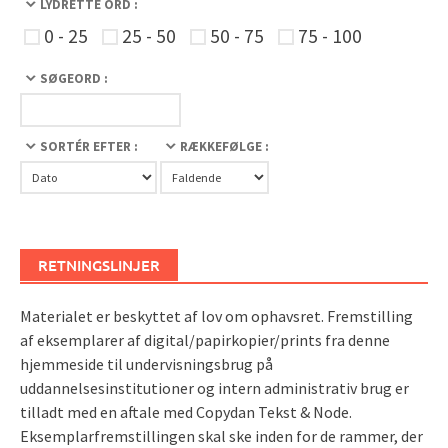
LYDRETTE ORD :
0 - 25
25 - 50
50 - 75
75 - 100
SØGEORD :
SORTÉR EFTER :
RÆKKEFØLGE :
RETNINGSLINJER
Materialet er beskyttet af lov om ophavsret. Fremstilling
af eksemplarer af digital/papirkopier/prints fra denne
hjemmeside til undervisningsbrug på
uddannelsesinstitutioner og intern administrativ brug er
tilladt med en aftale med Copydan Tekst & Node.
Eksemplarfremstillingen skal ske inden for de rammer, der