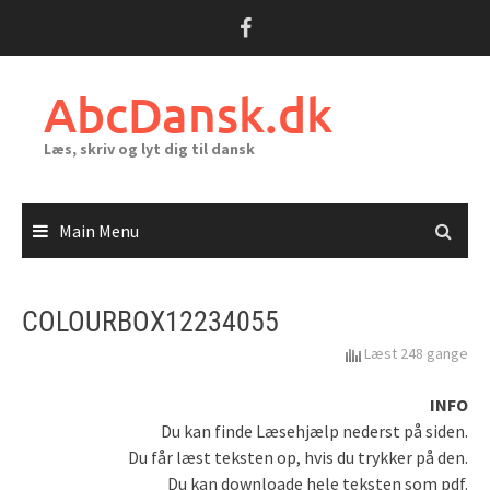
Skip
to
content
AbcDansk.dk
Læs, skriv og lyt dig til dansk
Main Menu
COLOURBOX12234055
Læst 248 gange
INFO
Du kan finde Læsehjælp nederst på siden.
Du får læst teksten op, hvis du trykker på den.
Du kan downloade hele teksten som pdf.