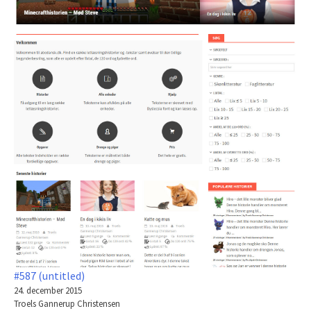
#587 (untitled)