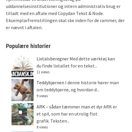
uddannelsesinstitutioner og intern administrativ brug er
tilladt med en aftale med Copydan Tekst & Node.
Eksemplarfremstillingen skal ske inden for de rammer, der
er nævnt i aftalen.
Populære historier
Lixtalsberegner
Med dette værktøj kan
du finde lixtallet for en tekst...
11 views
Teddybjørnen
I denne historie hører man
om teddybjørne, og hvordan d...
9 views
ARK – sådan tæmmer man et dyr
ARK er
et spil, som har en utrolig flot
grafik. Teksten...
8 views