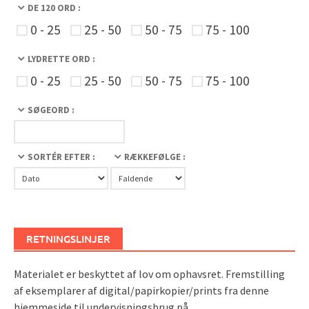
DE 120 ORD :
0 - 25
25 - 50
50 - 75
75 - 100
LYDRETTE ORD :
0 - 25
25 - 50
50 - 75
75 - 100
SØGEORD :
SORTÉR EFTER :
RÆKKEFØLGE :
RETNINGSLINJER
Materialet er beskyttet af lov om ophavsret. Fremstilling
af eksemplarer af digital/papirkopier/prints fra denne
hjemmeside til undervisningsbrug på