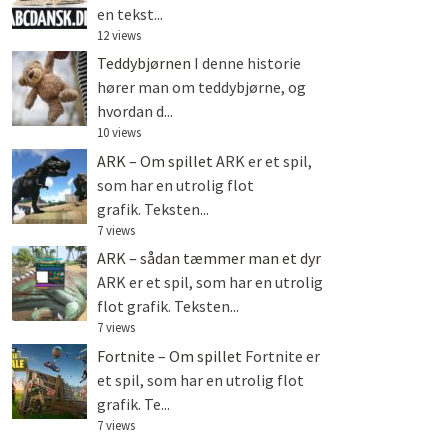
en tekst...
12 views
Teddybjørnen
I denne historie
hører man om teddybjørne, og
hvordan d...
10 views
ARK – Om spillet
ARK er et spil,
som har en utrolig flot
grafik. Teksten...
7 views
ARK – sådan tæmmer man et dyr
ARK er et spil, som har en utrolig
flot grafik. Teksten...
7 views
Fortnite – Om spillet
Fortnite er
et spil, som har en utrolig flot
grafik. Te...
7 views