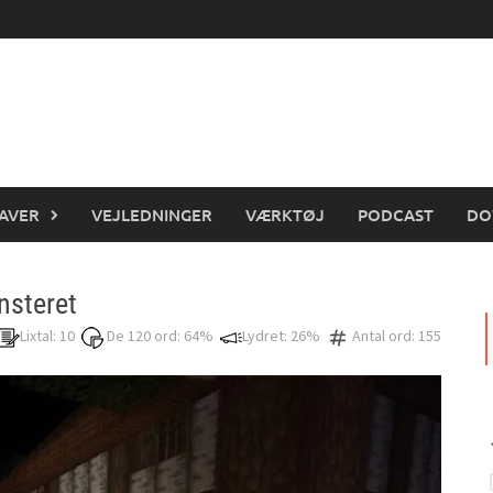
AVER
VEJLEDNINGER
VÆRKTØJ
PODCAST
DO
nsteret
Lixtal: 10
De 120 ord: 64%
Lydret: 26%
Antal ord: 155