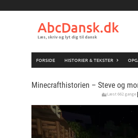
Skip
to
content
AbcDansk.dk
Læs, skriv og lyt dig til dansk
FORSIDE
HISTORIER & TEKSTER
OPG
Minecrafthistorien – Steve og mo
Læst 662 gange