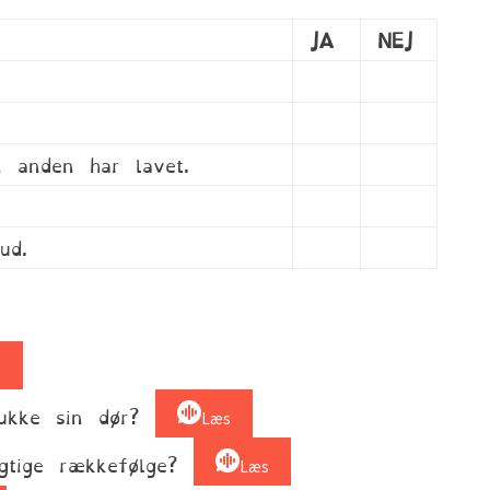
JA
NEJ
 anden har lavet.
ud.
s
lukke sin dør?
Læs
gtige rækkefølge?
Læs