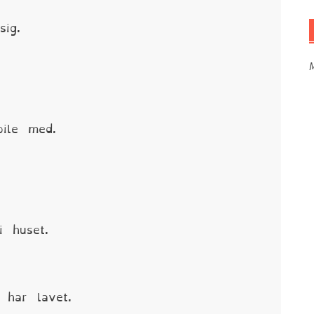
ig.
M
ile med.
 huset.
har lavet.