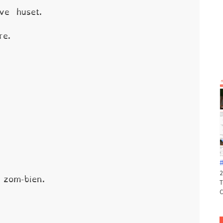
ve huset.
re.
zom-bien.
#
2
T
C