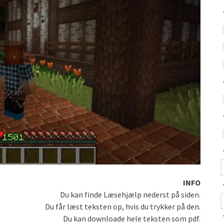
INFO
Du kan finde Læsehjælp nederst på siden.
Du får læst teksten op, hvis du trykker på den.
Du kan downloade hele teksten som pdf.