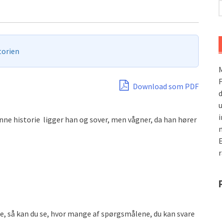
torien
M
F
Download som PDF
d
u
i
enne historie ligger han og sover, men vågner, da han hører
E
r
se, så kan du se, hvor mange af spørgsmålene, du kan svare