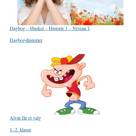
Dagbog – Ønsker – Historie 1 – Niveau 1
In relation to
Dagbogshistorier
Alvin får et valg
In relation to
1.-2. klasse