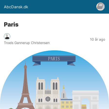
AbcDansk.dk
Paris
10 år ago
Troels Gannerup Christensen