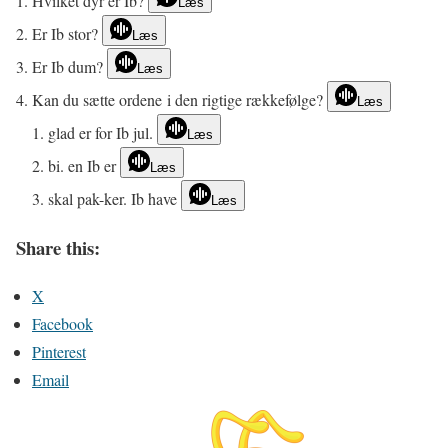
Hvilket dyr er Ib?
Læs
Er Ib stor?
Læs
Er Ib dum?
Læs
Kan du sætte ordene i den rigtige rækkefølge?
Læs
glad er for Ib jul.
Læs
bi. en Ib er
Læs
skal pak-ker. Ib have
Læs
Share this:
X
Facebook
Pinterest
Email