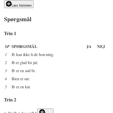
Læs historien
Spørgsmål
Trin 1
SPØRGSMÅL
JA
NEJ
SP
1
Ib kan ikke li-de hon-ning.
2
Ib er glad for jul.
3
Ib er en sød bi.
4
Bien er sur.
5
Ib er en kat.
Trin 2