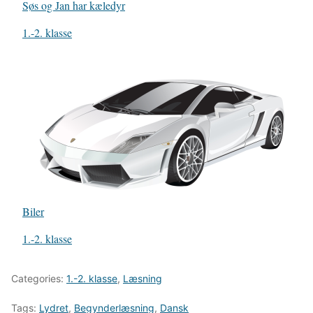
Søs og Jan har kæledyr
In relation to
1.-2. klasse
Biler
In relation to
1.-2. klasse
Categories:
1.-2. klasse
,
Læsning
Tags:
Lydret
,
Begynderlæsning
,
Dansk