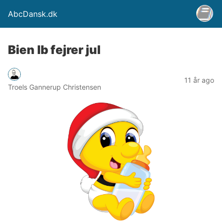
AbcDansk.dk
Bien Ib fejrer jul
11 år ago
Troels Gannerup Christensen