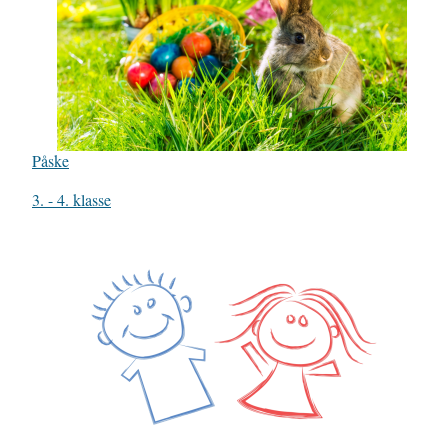
Påske
In relation to
3. - 4. klasse